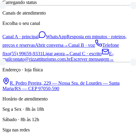
Carregando status
Canais de atendimento
Escolha o seu canal
Canal A · principal
WhatsApp
Resposta em minutos · roteiros,
preços e reservas
Abrir conversa
→
Canal B · voz
Telefone
fixo
(55) 99659-9331
Ligar agora
→
Canal C · escrito
E-
mail
contato@rizzattiturismo.com.br
Escrever mensagem
→
Endereço · loja física
R. Pedro Pereira, 229 — Nossa Sra. de Lourdes — Santa
Maria/RS — CEP 97050-590
Horário de atendimento
Seg a Sex · 8h às 18h
Sábado · 8h às 12h
Siga nas redes