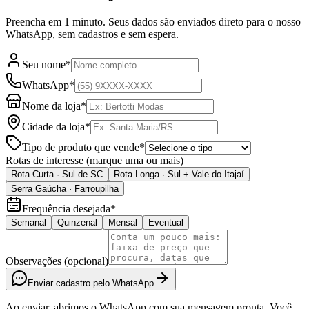
Preencha em 1 minuto. Seus dados são enviados direto para o nosso
WhatsApp, sem cadastros e sem espera.
Seu nome
*
WhatsApp
*
Nome da loja
*
Cidade da loja
*
Tipo de produto que vende
*
Rotas de interesse
(marque uma ou mais)
Rota Curta · Sul de SC
Rota Longa · Sul + Vale do Itajaí
Serra Gaúcha · Farroupilha
Frequência desejada
*
Semanal
Quinzenal
Mensal
Eventual
Observações (opcional)
Enviar cadastro pelo WhatsApp
Ao enviar, abrimos o WhatsApp com sua mensagem pronta. Você