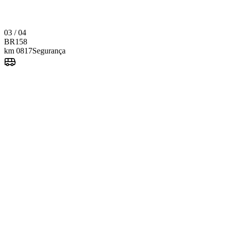
2023
03 / 04
Van executiva
Ver detalhes
BR
158
km 0817
Segurança