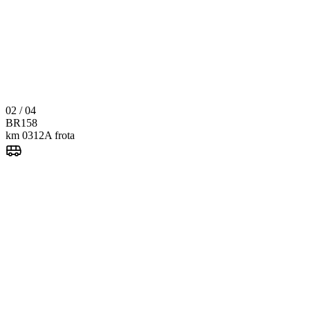
02 / 04
BR
158
km 0312
A frota