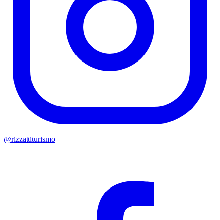
@rizzattiturismo