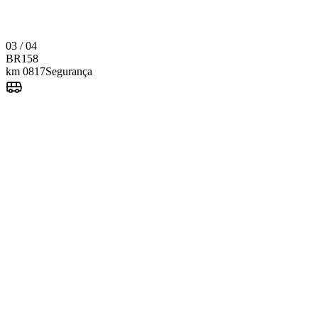
2023
03 / 04
Van executiva
Ver detalhes
BR
158
km 0817
Segurança