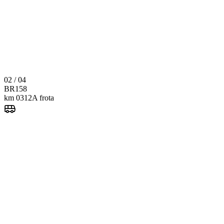
02 / 04
BR
158
km 0312
A frota